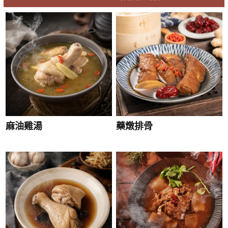
麻油雞湯
藥燉排骨