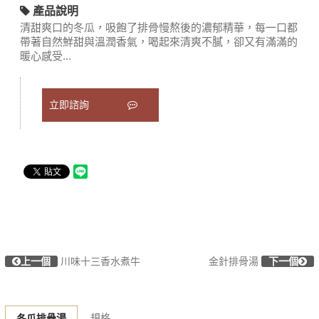
產品說明
清甜爽口的冬瓜，吸飽了排骨慢熬後的濃郁精華，每一口都
帶著自然鮮甜與溫潤香氣，喝起來清爽不膩，卻又有滿滿的
暖心感受...
立即諮詢
上一個
川味十三香水煮牛
金針排骨湯
下一個
規格
冬瓜排骨湯