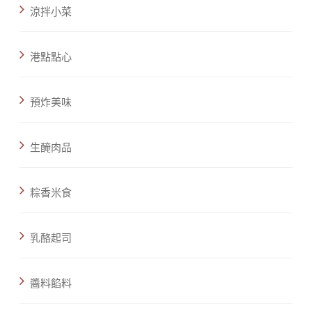
涼拌小菜
港點點心
預炸美味
生醃肉品
粽香米食
乳酪起司
醬料餡料