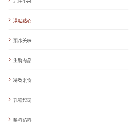
涼拌小菜
港點點心
預炸美味
生醃肉品
粽香米食
乳酪起司
醬料餡料