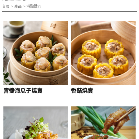
首頁
產品
港點點心
青醬海瓜子燒賣
香菇燒賣