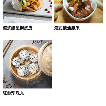
港式蠔皇撈虎皮
港式蠔油鳳爪
紅藜珍珠丸