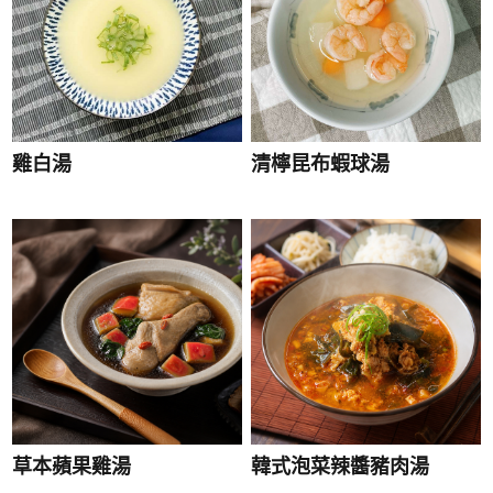
雞白湯
清檸昆布蝦球湯
草本蘋果雞湯
韓式泡菜辣醬豬肉湯