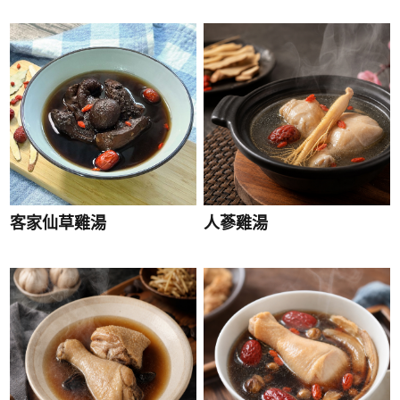
客家仙草雞湯
人蔘雞湯