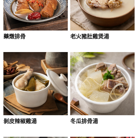
藥燉排骨
老火豬肚雞煲湯
剝皮辣椒雞湯
冬瓜排骨湯