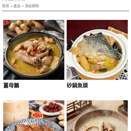
首頁
產品
湯品鍋物
薑母鵝
砂鍋魚頭