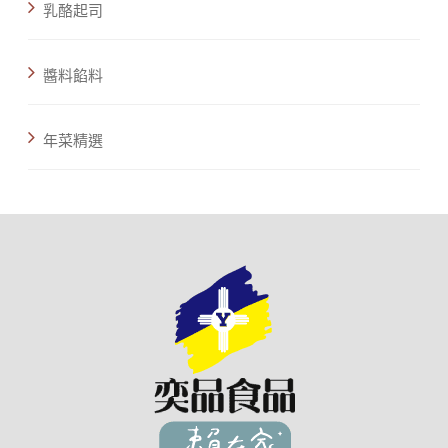
乳酪起司
醬料餡料
年菜精選