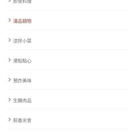
即食料理
湯品鍋物
涼拌小菜
港點點心
預炸美味
生醃肉品
粽香米食