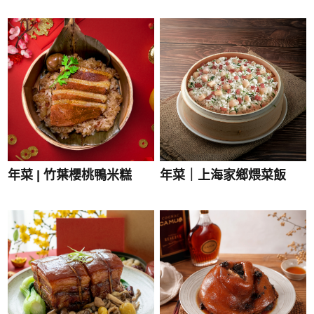
年菜 | 竹葉櫻桃鴨米糕
年菜｜上海家鄉煨菜飯