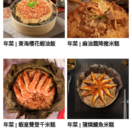
年菜 | 東海櫻花蝦油飯
年菜 | 麻油霜降豬米糕
年菜 | 蝦皇雙登千米糕
年菜 | 蒲燒鰻魚米糕