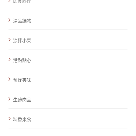
即食料理
湯品鍋物
涼拌小菜
港點點心
預炸美味
生醃肉品
粽香米食