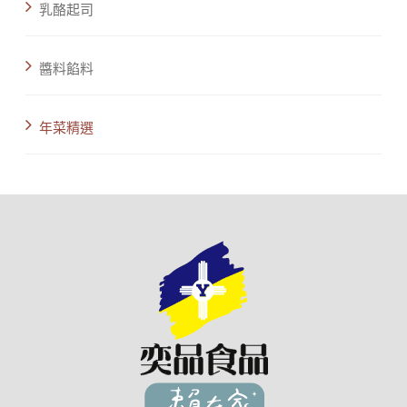
乳酪起司
醬料餡料
年菜精選