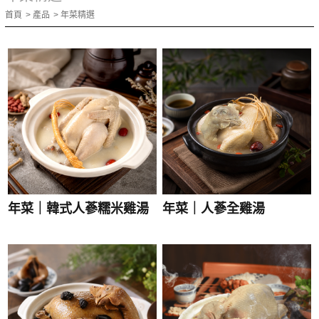
首頁
產品
年菜精選
年菜｜韓式人蔘糯米雞湯
年菜｜人蔘全雞湯