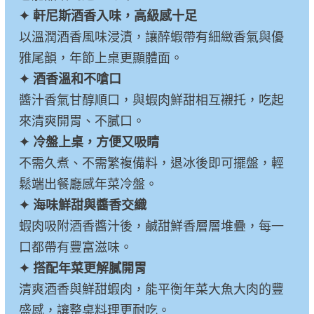
✦ 軒尼斯酒香入味，高級感十足
以溫潤酒香風味浸漬，讓醉蝦帶有細緻香氣與優
雅尾韻，年節上桌更顯體面。
✦ 酒香溫和不嗆口
醬汁香氣甘醇順口，與蝦肉鮮甜相互襯托，吃起
來清爽開胃、不膩口。
✦ 冷盤上桌，方便又吸睛
不需久煮、不需繁複備料，退冰後即可擺盤，輕
鬆端出餐廳感年菜冷盤。
✦ 海味鮮甜與醬香交織
蝦肉吸附酒香醬汁後，鹹甜鮮香層層堆疊，每一
口都帶有豐富滋味。
✦ 搭配年菜更解膩開胃
清爽酒香與鮮甜蝦肉，能平衡年菜大魚大肉的豐
盛感，讓整桌料理更耐吃。