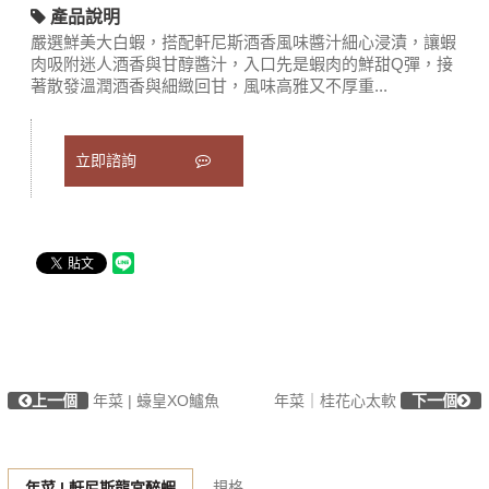
產品說明
嚴選鮮美大白蝦，搭配軒尼斯酒香風味醬汁細心浸漬，讓蝦
肉吸附迷人酒香與甘醇醬汁，入口先是蝦肉的鮮甜Q彈，接
著散發溫潤酒香與細緻回甘，風味高雅又不厚重...
立即諮詢
上一個
年菜 | 蠔皇XO鱸魚
年菜｜桂花心太軟
下一個
規格
年菜 | 軒尼斯龍宮醉蝦