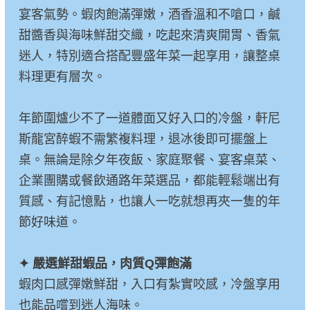
宴客氣勢。蝦肉飽滿彈嫩，酒香溫和不嗆口，鹹
甜醬香與海味鮮甜交織，吃起來清爽開胃、香氣
迷人，特別適合搭配豐盛年菜一起享用，讓整桌
料理更有層次。
年節圍爐少不了一道體面又好入口的冷盤，軒尼
斯龍宮醉蝦不需繁複料理，退冰後即可擺盤上
桌。無論是除夕年夜飯、家庭聚餐、宴客桌菜、
企業團購或餐飲通路年菜選品，都能輕鬆端出有
質感、有記憶點，也讓人一吃就想再夾一隻的年
節好味道。
✦ 嚴選鮮甜蝦品，肉質Q彈飽滿
蝦肉口感彈嫩鮮甜，入口有紮實咬感，冷盤享用
也能品嚐到迷人海味。