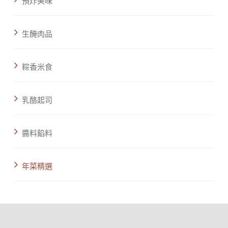
預炸美味
生醃肉品
粽香米食
乳酪起司
醬料餡料
年菜精選