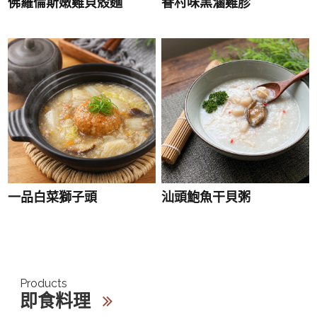
佛羅倫斯嫩雞貝殼麵
眷村味黑滷雞胗
一品白菜獅子頭
汕頭鮑魚干貝粥
Products
即食料理