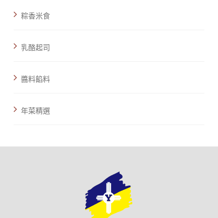
粽香米食
乳酪起司
醬料餡料
年菜精選