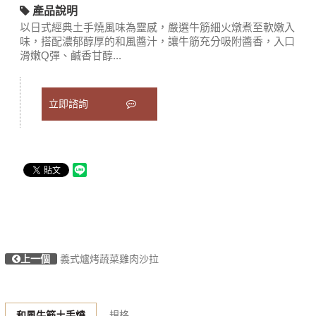
產品說明
以日式經典土手燒風味為靈感，嚴選牛筋細火燉煮至軟嫩入
味，搭配濃郁醇厚的和風醬汁，讓牛筋充分吸附醬香，入口
滑嫩Q彈、鹹香甘醇...
立即諮詢
上一個
義式爐烤蔬菜雞肉沙拉
規格
和風牛筋土手燒