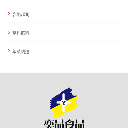
乳酪起司
醬料餡料
年菜精選