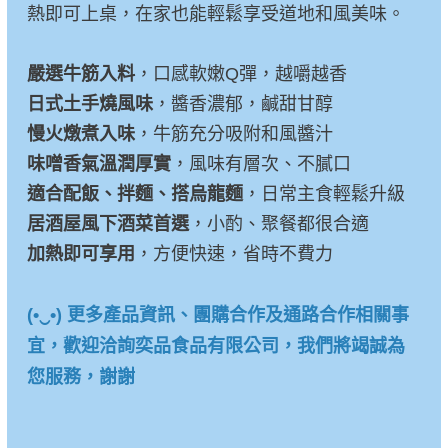
熱即可上桌，在家也能輕鬆享受道地和風美味。
嚴選牛筋入料
，口感軟嫩Q彈，越嚼越香
日式土手燒風味
，醬香濃郁，鹹甜甘醇
慢火燉煮入味
，牛筋充分吸附和風醬汁
味噌香氣溫潤厚實
，風味有層次、不膩口
適合配飯、拌麵、搭烏龍麵
，日常主食輕鬆升級
居酒屋風下酒菜首選
，小酌、聚餐都很合適
加熱即可享用
，方便快速，省時不費力
(•‿•) 更多產品資訊、團購合作及通路合作相關事
宜，歡迎洽詢奕品食品有限公司，我們將竭誠為
您服務，謝謝