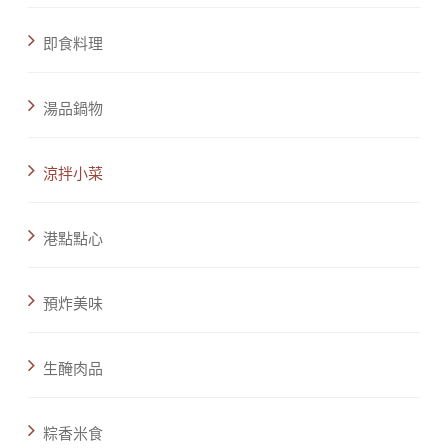
即食料理
湯品鍋物
涼拌小菜
港點點心
預炸美味
生醃肉品
粽香米食