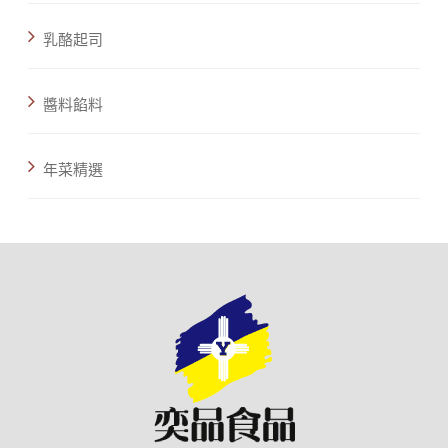
乳酪起司
醬料餡料
年菜精選