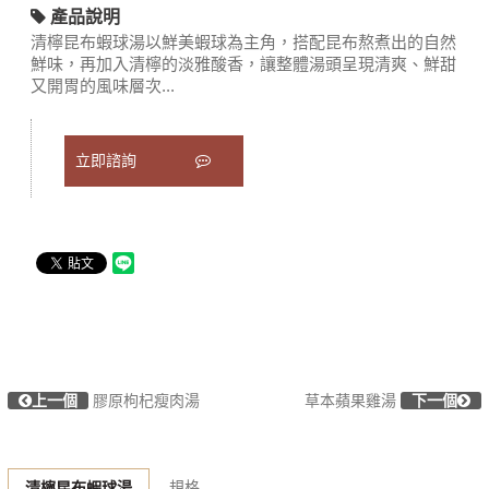
產品說明
清檸昆布蝦球湯以鮮美蝦球為主角，搭配昆布熬煮出的自然
鮮味，再加入清檸的淡雅酸香，讓整體湯頭呈現清爽、鮮甜
又開胃的風味層次...
立即諮詢
上一個
膠原枸杞瘦肉湯
草本蘋果雞湯
下一個
規格
清檸昆布蝦球湯