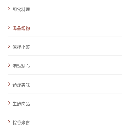
即食料理
湯品鍋物
涼拌小菜
港點點心
預炸美味
生醃肉品
粽香米食