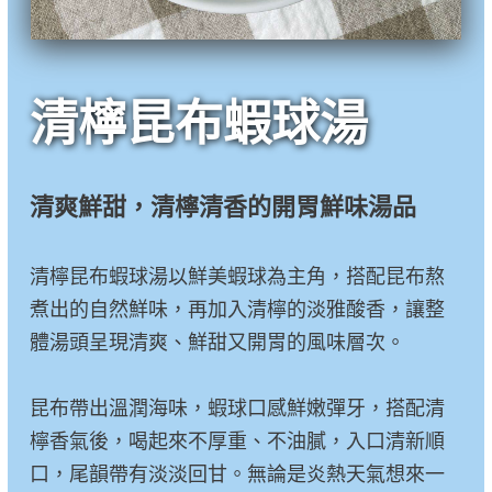
清檸昆布蝦球湯
清爽鮮甜，清檸清香的開胃鮮味湯品
清檸昆布蝦球湯以鮮美蝦球為主角，搭配昆布熬
煮出的自然鮮味，再加入清檸的淡雅酸香，讓整
體湯頭呈現清爽、鮮甜又開胃的風味層次。
昆布帶出溫潤海味，蝦球口感鮮嫩彈牙，搭配清
檸香氣後，喝起來不厚重、不油膩，入口清新順
口，尾韻帶有淡淡回甘。無論是炎熱天氣想來一