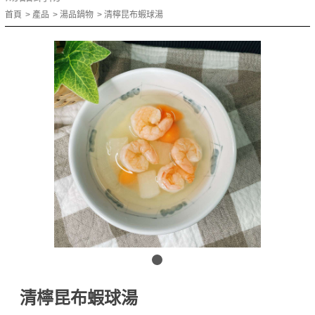
首頁
產品
湯品鍋物
清檸昆布蝦球湯
清檸昆布蝦球湯