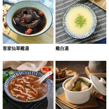
客家仙草雞湯
雞白湯