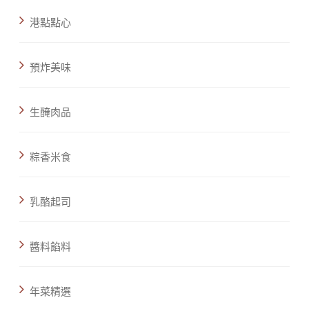
港點點心
預炸美味
生醃肉品
粽香米食
乳酪起司
醬料餡料
年菜精選