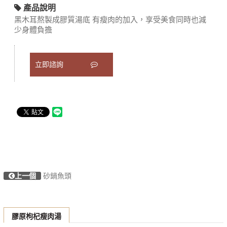
產品說明
黑木耳熬製成膠質湯底 有瘦肉的加入，享受美食同時也減
少身體負擔
立即諮詢
上一個
砂鍋魚頭
膠原枸杞瘦肉湯