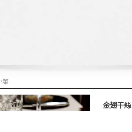
小菜
金翅干絲
產品說明
嚴選鮮香Q彈
層層堆疊出清