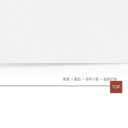
首頁
產品
涼拌小菜
金翅干絲
TOP
的富貴水翅，搭配滑嫩爽口的豆腐干絲，再拌入主廚特製秘醬，
爽又迷人的鮮甜風味～