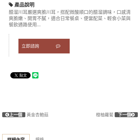
產品說明
醋溜川耳嚴選爽脆川耳，搭配微酸順口的醋溜調味，口感清
爽脆嫩、開胃不膩，適合日常餐桌、便當配菜、輕食小菜與
餐飲通路使用...
立即諮詢
上一個
黃金杏鮑菇
橙柚蘿蔔
下一個
規格
詳細內容