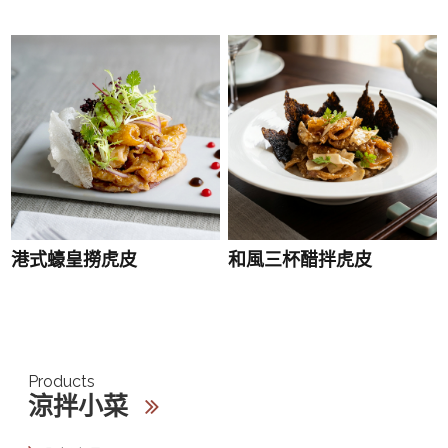
港式蠔皇撈虎皮
和風三杯醋拌虎皮
Products
涼拌小菜