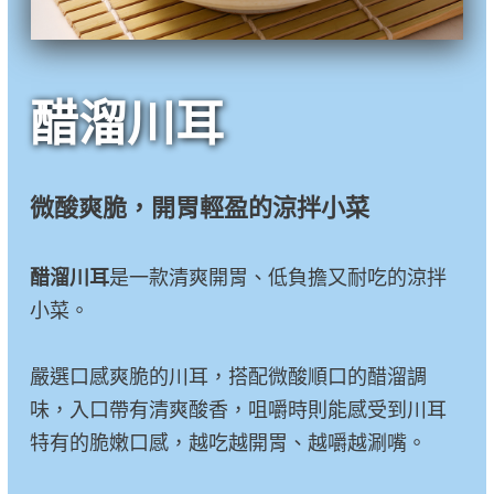
醋溜川耳
微酸爽脆，開胃輕盈的涼拌小菜
醋溜川耳
是一款清爽開胃、低負擔又耐吃的涼拌
小菜。
嚴選口感爽脆的川耳，搭配微酸順口的醋溜調
味，入口帶有清爽酸香，咀嚼時則能感受到川耳
特有的脆嫩口感，越吃越開胃、越嚼越涮嘴。