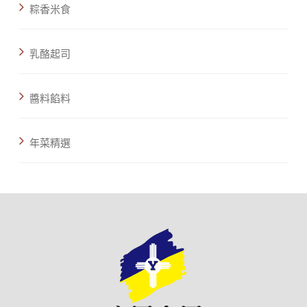
粽香米食
乳酪起司
醬料餡料
年菜精選