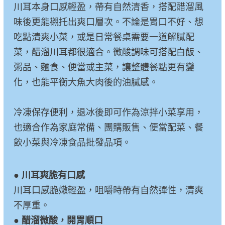
川耳本身口感輕盈，帶有自然清香，搭配醋溜風
味後更能襯托出爽口層次。不論是胃口不好、想
吃點清爽小菜，或是日常餐桌需要一道解膩配
菜，醋溜川耳都很適合。微酸調味可搭配白飯、
粥品、麵食、便當或主菜，讓整體餐點更有變
化，也能平衡大魚大肉後的油膩感。
冷凍保存便利，退冰後即可作為涼拌小菜享用，
也適合作為家庭常備、團購販售、便當配菜、餐
飲小菜與冷凍食品批發品項。
●
川耳爽脆有口感
川耳口感脆嫩輕盈，咀嚼時帶有自然彈性，清爽
不厚重。
●
醋溜微酸，開胃順口