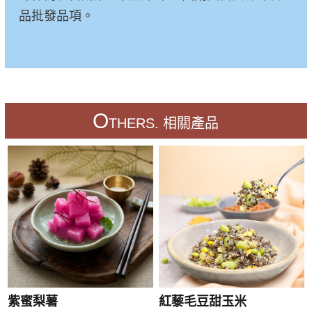
品批發品項。
O
THERS. 相關產品
紫蜜梨薯
紅藜毛豆甜玉米