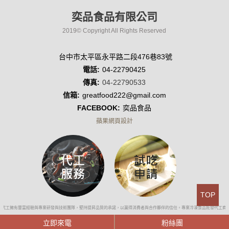
奕品食品有限公司
2019© Copyright All Rights Reserved
台中市太平區永平路二段476巷83號
電話:
04-22790425
傳真:
04-22790533
信箱:
greatfood222@gmail.com
FACEBOOK:
奕品食品
蘋果網頁設計
TOP
品代工擁有豐富經驗與專業研發與技術團隊，堅持提昇品質的承諾，以贏得消費者與合作夥伴的信任。專業冷凍食品批發代工商
立即來電
粉絲團