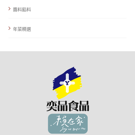
醬料餡料
年菜精選