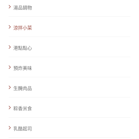
湯品鍋物
涼拌小菜
港點點心
預炸美味
生醃肉品
粽香米食
乳酪起司